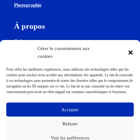
Photographie
À propos
Qui sommes-nous
Gérer le consentement aux
cookies
Contactez-nous
Pour offrir les meilleures expériences, nous utilisons des technologies telles que les
cookies pour stocker et/ou accéder aux informations des appareils. Le fait de consentir
Contact
à ces technologies nous permettra de traiter des données telles que le comportement de
navigation ou les ID uniques sur ce site. Le fait de ne pas consentir ou de retirer son
consentement peut avoir un effet négatif sur certaines caractéristiques et fonctions.
Accepter
Refuser
© POCA 2026 - Fait avec 💙 par nous-même
Voir les préférences