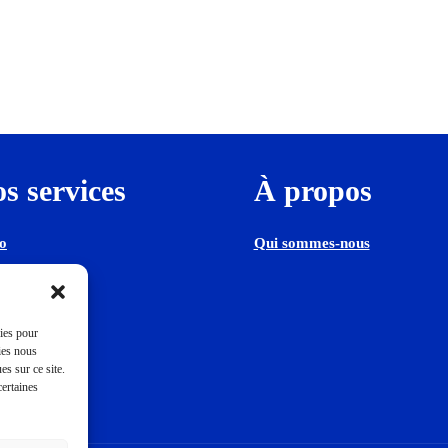
s services
À propos
o
Qui sommes-nous
ne
phisme
kies pour
ies nous
 internet
s sur ce site.
certaines
ographie