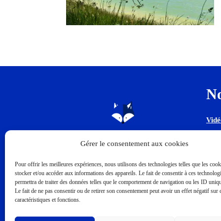
No
Vidé
Dro
Gérer le consentement aux cookies
Gra
Pour offrir les meilleures expériences, nous utilisons des technologies telles que les coo
stocker et/ou accéder aux informations des appareils. Le fait de consentir à ces technolog
Site
permettra de traiter des données telles que le comportement de navigation ou les ID unique
Le fait de ne pas consentir ou de retirer son consentement peut avoir un effet négatif sur 
Phot
caractéristiques et fonctions.