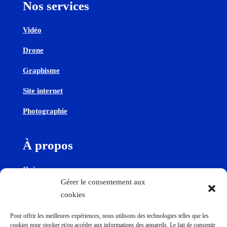
Nos services
Vidéo
Drone
Graphisme
Site internet
Photographie
À propos
Qui sommes-nous
Gérer le consentement aux
cookies
Contactez-nous
Pour offrir les meilleures expériences, nous utilisons des technologies telles que les
cookies pour stocker et/ou accéder aux informations des appareils. Le fait de consentir